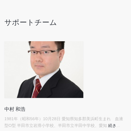
サポートチーム
中村 和浩
1981年（昭和56年）10月28日 愛知県知多郡美浜町生まれ 血液
型O型 半田市立岩滑小学校、半田市立半田中学校、愛知
続き
...